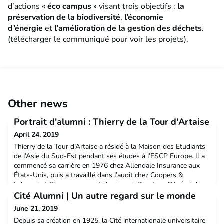
d’actions «
éco campus
» visant trois objectifs :
la
préservation de la biodiversité
,
l’économie
d’énergie
et
l’amélioration de la gestion des déchets
.
(télécharger le communiqué pour voir les projets).
Other news
Portrait d'alumni : Thierry de la Tour d'Artaise
April 24, 2019
Thierry de la Tour d’Artaise a résidé à la Maison des Etudiants
de l’Asie du Sud-Est pendant ses études à l’ESCP Europe. Il a
commencé sa carrière en 1976 chez Allendale Insurance aux
États-Unis, puis a travaillé dans l’audit chez Coopers &
Lybrand et Chargeurs, avant de devenir Directeur Général de
Croisières Parquet en 1986. Il est entré au groupe Seb en
Cité Alumni | Un autre regard sur le monde
1994 en tant que Directeur général de Cal
June 21, 2019
Depuis sa création en 1925, la Cité internationale universitaire