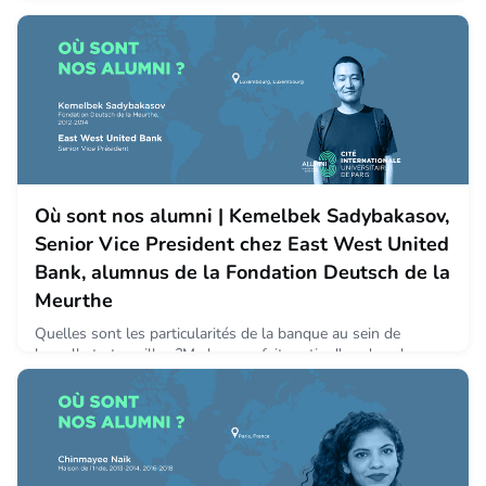
bonheur de travailler depuis plus d’un an pour le Mouvement
Desjardins, premier groupe financier coopératif du Canada. Je
suis fière de représenter à Paris une institution financière
solide, guidée par des valeurs mutualistes et qui met l’humain
au centre de son offre d’accompagnement. En effet,
Desjardins est un allié financier en Europe
July 16, 2021
Où sont nos alumni | Kemelbek Sadybakasov,
Senior Vice President chez East West United
Bank, alumnus de la Fondation Deutsch de la
Meurthe
Quelles sont les particularités de la banque au sein de
laquelle tu travailles ?Ma banque fait partie d'un des plus
grands conglomérats de Russie (Sistema) et est active dans
le financement de commodity traders et investissements
dans les prêts syndiqués et obligations. L'objectif de la
banque est de relier l'Est et l'Ouest, c'est-à-dire de servir de
pont entre l'espace post-soviétique et l'Europe
June 18, 2021