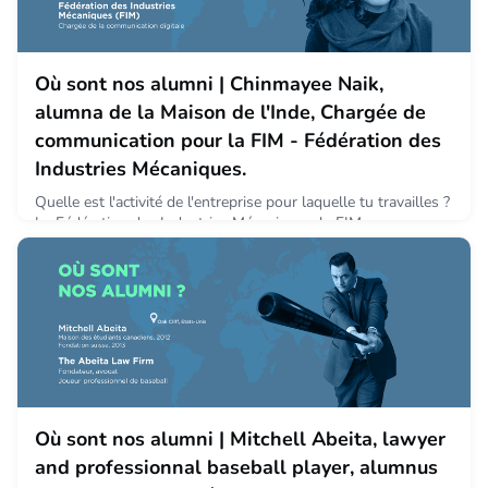
Où sont nos alumni | Chinmayee Naik,
alumna de la Maison de l'Inde, Chargée de
communication pour la FIM - Fédération des
Industries Mécaniques.
Quelle est l'activité de l'entreprise pour laquelle tu travailles ?
La Fédération des Industries Mécaniques, la FIM, se compose
de 20 syndicats adhérents. Elle assure aux entreprises un
cadre favorable à leur croissance et leur compétitivité et
promeut une vision innovante et responsable de la
mécanique. Les missions de la fédération sont d’orienter la
politique industrielle, d’accompagner les entr
June 1, 2021
Où sont nos alumni | Mitchell Abeita, lawyer
and professionnal baseball player, alumnus