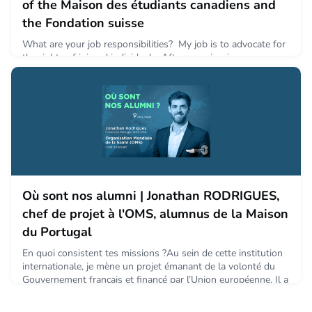
of the Maison des étudiants canadiens and
the Fondation suisse
What are your job responsibilities? My job is to advocate for
the rights of injured individuals. After experiencing a
traumatic injury that derailed my professional baseball career,
I decided to attend law school to become a lawyer. What are
you passionate about? I'm passionate about my work ethic
among other things. If I want to accomplish something it
usually takes 10,000 hours to get good at
May 21, 2021
Où sont nos alumni | Jonathan RODRIGUES,
chef de projet à l'OMS, alumnus de la Maison
du Portugal
En quoi consistent tes missions ?Au sein de cette institution
internationale, je mène un projet émanant de la volonté du
Gouvernement français et financé par l’Union européenne. Il a
pour but d’identifier les causes et mettre en place des
solutions permettant de lutter contre l’indisponibilité