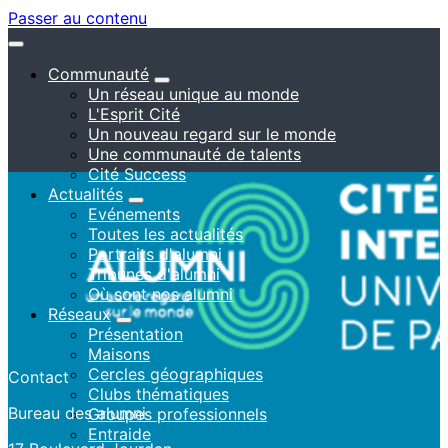
Passer au contenu
Communauté
Un réseau unique au monde
L'Esprit Cité
Un nouveau regard sur le monde
Une communauté de talents
Cité Success
Actualités
Evénements
Toutes les actualités
Portraits d'alumni
Tribunes d'alumni
Où sont nos alumni
Réseaux
Présentation
Maisons
Cercles géographiques
Contact
Clubs thématiques
Bureau des alumni
Groupes professionnels
Entraide