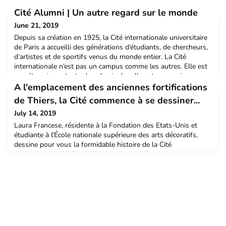
Cité Alumni | Un autre regard sur le monde
June 21, 2019
Depuis sa création en 1925, la Cité internationale universitaire
de Paris a accueilli des générations d’étudiants, de chercheurs,
d’artistes et de sportifs venus du monde entier. La Cité
internationale n’est pas un campus comme les autres. Elle est
une étape importante dans la vie de celles et ceux qui y
passent en créant un rapport au monde différent. Les alumni
A l'emplacement des anciennes fortifications
appartiennent à une grande famille
de Thiers, la Cité commence à se dessiner...
July 14, 2019
Laura Francese, résidente à la Fondation des Etats-Unis et
étudiante à l'École nationale supérieure des arts décoratifs,
dessine pour vous la formidable histoire de la Cité
internationale. Après "La pose de la première pierre", voici "La
Genèse de la Cité" :