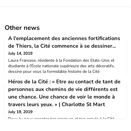
Other news
A l'emplacement des anciennes fortifications
de Thiers, la Cité commence à se dessiner...
July 14, 2019
Laura Francese, résidente à la Fondation des Etats-Unis et
étudiante à l'École nationale supérieure des arts décoratifs,
dessine pour vous la formidable histoire de la Cité
internationale. Après "La pose de la première pierre", voici "La
Héros de la Cité : « Etre au contact de tant de
Genèse de la Cité" :
personnes aux chemins de vie différents est
une chance. Une chance de voir le monde à
travers leurs yeux. » | Charlotte St Mart
July 19, 2019
Peux-tu nous raconter ton parcours et ton arrivée à la Cité
internationale ?Je suis arrivée pour la première fois à la Cité
internationale en septembre 2014, quelques jours avant de