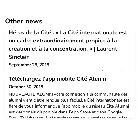
Other news
Héros de la Cité : « La Cité internationale est
un cadre extraordinairement propice à la
création et à la concentration. » | Laurent
Sinclair
September 29, 2019
Peux-tu nous raconter ton parcours et ton arrivée à la Cité
Téléchargez l'app mobile Cité Alumni
internationale ?Je suis arrivé à la Cité internationale en octobre
2017 dans le cadre de mes travaux de recherche de doctorat
October 30, 2019
en droit privé. Travaillant sur l’influence des nouvelles
NOUVEAUTE ALUMNIVotre connexion à la communauté des
technologies sur le droit, je venais tout juste d’obtenir un poste
alumni vient d’être rendue plus facile.La Cité internationale est
d’attaché temporaire de recherche au sein d’un Laboratoire
fière de vous informer que l’app mobile du réseau Cité Alumni
Versaillais, spécialisé dans c
est désormais disponible dans l’App Store et dans Google
Play. Téléchargez-là dès maintenant pour profiter de tous les
avantages ! LATEST ALUMNI NEWSYour connection to the
alumni network just became easier.The Cité inte