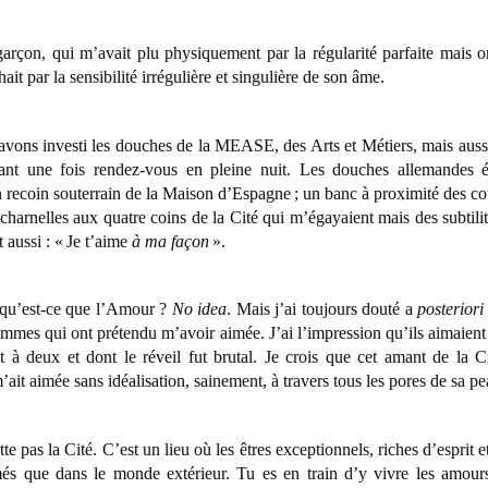
i m’avait plu physiquement par la régularité parfaite mais or
ait par la sensibilité irrégulière et singulière de son âme.
vesti les douches de la MEASE, des Arts et Métiers, mais auss
nt une fois rendez-vous en pleine nuit. Les douches allemandes ét
recoin souterrain de la Maison d’Espagne ; un banc à proximité des c
charnelles aux quatre coins de la Cité qui m’égayaient mais des subtilit
 aussi : « Je t’aime
à ma façon
».
st-ce que l’Amour ?
No idea
. Mais j’ai toujours douté a
posteriori
mmes qui ont prétendu m’avoir aimée. J’ai l’impression qu’ils aimaient 
it à deux et dont le réveil fut brutal. Je crois que cet amant de la Ci
ait aimée sans idéalisation, sainement, à travers tous les pores de sa pe
la Cité. C’est un lieu où les êtres exceptionnels, riches d’esprit et
és que dans le monde extérieur. Tu es en train d’y vivre les amours