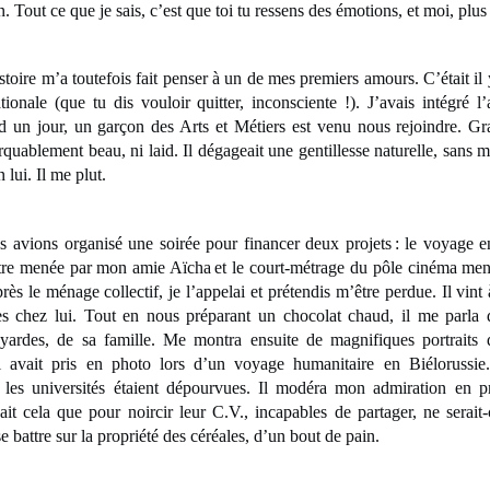
n. Tout ce que je sais, c’est que toi tu ressens des émotions, et moi, plus 
’a toutefois fait penser à un de mes premiers amours. C’était il y
tionale (que tu dis vouloir quitter, inconsciente !). J’avais intégré l
d un jour, un garçon des Arts et Métiers est venu nous rejoindre. G
rquablement beau, ni laid. Il dégageait une gentillesse naturelle, sans 
 lui. Il me plut.
organisé une soirée pour financer deux projets : le voyage en 
âtre menée par mon amie Aïcha et le court-métrage du pôle cinéma me
ès le ménage collectif, je l’appelai et prétendis m’être perdue. Il vin
s chez lui. Tout en nous préparant un chocolat chaud, il me parla d
ardes, de sa famille. Me montra ensuite de magnifiques portraits d
l avait pris en photo lors d’un voyage humanitaire en Biélorussie.
t les universités étaient dépourvues. Il modéra mon admiration en p
sait cela que pour noircir leur C.V., incapables de partager, ne serait-
e battre sur la propriété des céréales, d’un bout de pain.