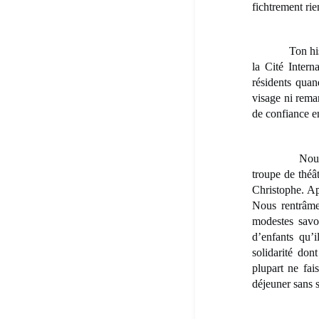
fichtrement rie
Ton histoire m
la Cité Interna
résidents quan
visage ni rema
de confiance en
Nous avions 
troupe de thé
Christophe. Apr
Nous rentrâme
modestes savoy
d’enfants qu’i
solidarité don
plupart ne fai
déjeuner sans s