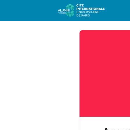
Com
Carr