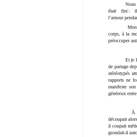
Nous fîmes l’
était fini :
l’amour pendant
Mon plaisir é
corps, à la m
préoccuper aut
Et je le lui 
de partage depu
stéréotypés at
rapports ne fo
manifeste son
généreux entre 
À la fin de 
découpait alors
il coupait méti
grondait-il aut