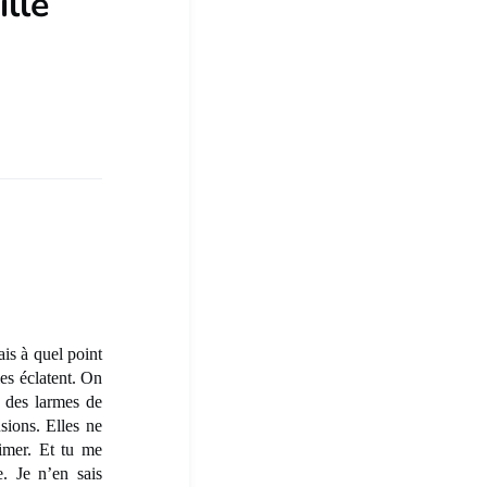
ille
s à quel point
les éclatent. On
t des larmes de
sions. Elles ne
aimer. Et tu me
e. Je n’en sais