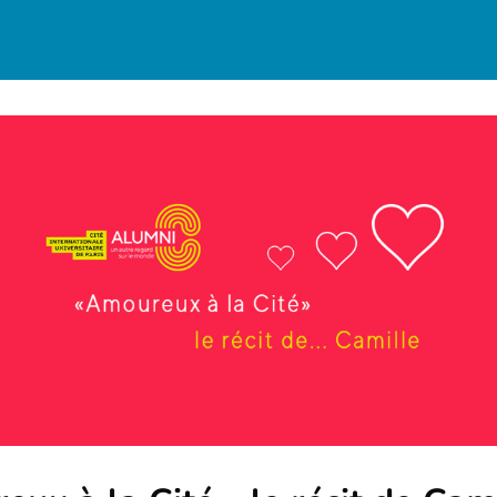
munauté
Actualités
Réseaux
Annuaire
ières
Avantages