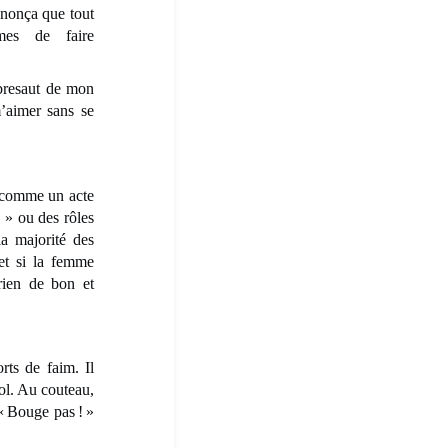
nonça que tout
âmes de faire
bresaut de mon
’aimer sans se
 comme un acte
s » ou des rôles
la majorité des
 et si la femme
rien de bon et
s de faim. Il
sol. Au couteau,
 « Bouge pas ! »