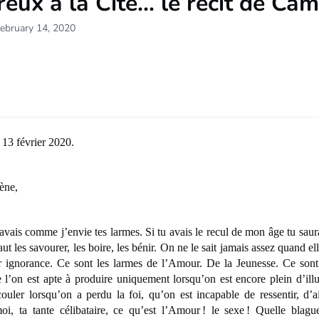
ux à la Cité... le récit de Cam
ebruary 14, 2020
 13 février 2020.
ne,
comme j’envie tes larmes. Si tu avais le recul de mon âge tu saurai
faut les savourer, les boire, les bénir. On ne le sait jamais assez quand el
r ignorance. Ce sont les larmes de l’Amour. De la Jeunesse. Ce son
e l’on est apte à produire uniquement lorsqu’on est encore plein d’illu
ouler lorsqu’on a perdu la foi, qu’on est incapable de ressentir, d’
, ta tante célibataire, ce qu’est l’Amour ! le sexe ! Quelle blagu