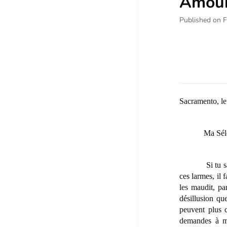
Amoure
Published on F
Sacramento, le
Ma Sélè
Si tu savais 
ces larmes, il 
les maudit, pa
désillusion qu
peuvent plus c
demandes à moi