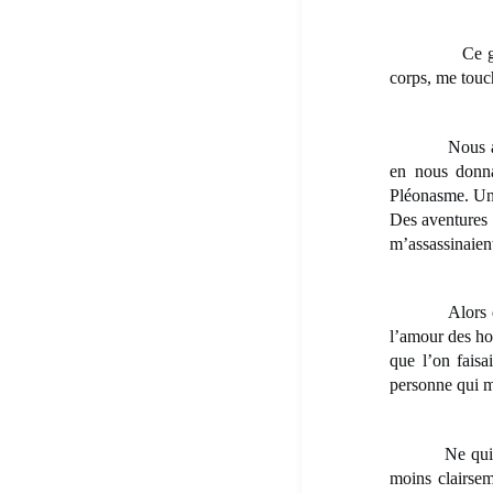
Ce garçon, qu
corps, me touch
Nous avons in
en nous donna
Pléonasme. Un 
Des aventures 
m’assassinaient
Alors qu’e
l’amour des ho
que l’on faisa
personne qui m’
Ne quitte pas 
moins clairsem