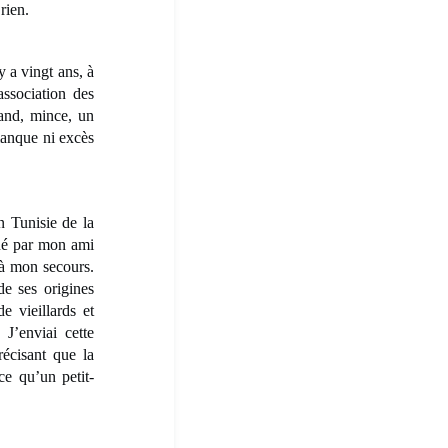
rien.
 a vingt ans, à
’association des
rand, mince, un
manque ni excès
Tunisie de la
né par mon ami
t à mon secours.
e ses origines
e vieillards et
 J’enviai cette
récisant que la
ce qu’un petit-