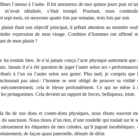
amour à l’aube. Il fut amoureux de moi quinze jours puis m’an
 il m’avait idéalisée, s’était trompé. Pourtant, nous continu
 sept mois, en moyenne quatre fois par semaine, trois fois par soir.
tant son objectif principal, il prêtait attention au moindre sou
oindre expression de mon visage. Combien d’hommes ont affirmé m
ant de mon plaisir ?
rendais bien. Je n’ai jamais conçu l’acte physique autrement que
is. Jamais il n’a été question de juger l’autre selon ses « performance
tribués à l’un ou l’autre selon son genre. Plus tard, je compris que 
nctionnait pas ainsi : l’homme se sent obligé de prouver sa virilité
 mécontentement, cela le blesse profondément. Ce qui ne mène à 
les protagonistes. Cela devient un rapport de forces, belliqueux, triste.
nos dons et contre-dons physiques, nous étions souvent mort
 du saucisson. Nous riions d’un rien, d’une rondelle qui roulait sur le 
culeusement les étiquettes de mes culottes, qu’il jugeait inesthétiques.
oritairement, de façon quasi paternelle, dénuée de désir.