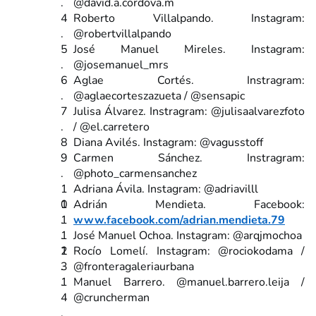
@david.a.cordova.m
Roberto Villalpando. Instagram:
@robertvillalpando
José Manuel Mireles. Instagram:
@josemanuel_mrs
Aglae Cortés. Instragram:
@aglaecorteszazueta / @sensapic
Julisa Álvarez. Instragram: @julisaalvarezfoto
/ @el.carretero
Diana Avilés. Instagram: @vagusstoff
Carmen Sánchez. Instragram:
@photo_carmensanchez
Adriana Ávila. Instagram: @adriavilll
Adrián Mendieta. Facebook:
www.facebook.com/adrian.mendieta.79
José Manuel Ochoa. Instagram: @arqjmochoa
Rocío Lomelí. Instagram: @rociokodama /
@fronteragaleriaurbana
Manuel Barrero. @manuel.barrero.leija /
@cruncherman