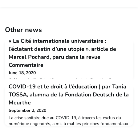
Other news
« La Cité internationale universitaire :
l’éclatant destin d’une utopie », article de
Marcel Pochard, paru dans la revue
Commentaire
June 18, 2020
Créée par la IIIe République au sortir de la Première Guerre
COVID-19 et le droit à l'éducation | par Tania
mondiale dans l’objet d’accueillir, sous l’égide de l’Université de
Paris, des étudiants venus du monde entier et de contribuer
TOSSA, alumna de la Fondation Deutsch de la
ainsi au rapprochement entre les peuples, la Cité internationale
Meurthe
universitaire de Paris aborde son centenaire en pleine vitalité.
Elle doit sa réussite à sa vocation universaliste, à sa nature
September 2, 2020
internationale, et
La crise sanitaire due au COVID-19, à travers les exclus du
numérique engendrés, a mis à mal les principes fondamentaux
du Droit à l’Education. L’enseignement en ligne provoqué par la
fermeture inédite des écoles et des établissements