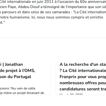
Cité internationale en juin 2011 à l'occasion du 60e anniversai
cien Paye, Abdou Diouf a témoigné de l'importance que son séj
 parcours et dans celui de ses camarades : "La Cité internation
 notre humanisme. Ici, nous nous sommes compris et enrichis
t."
i | Jonathan
A la recherche d'un st
e projet à l'OMS,
? La Cité internationale
son du Portugal
Franprix pour vous pro
nombreuses offres pour
ssions ?Au sein de cette
candidatures seront trai
e, je mène un projet émanant de
March 26, 2021
nt français et financé par
Vous êtes à la recherche d’un j
our but d’identifier les causes
études et en finir avec les fins 