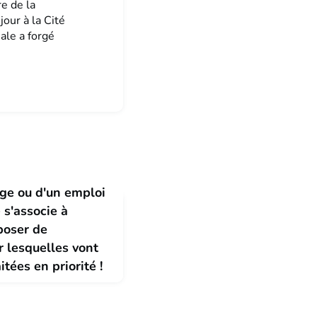
re de la
our à la Cité
ale a forgé
age ou d'un emploi
 s'associe à
poser de
 lesquelles vont
tées en priorité !
ob pour financer vos
de mois difficiles ? Ou