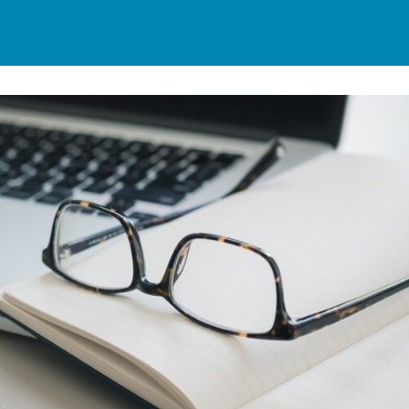
munauté
Actualités
Réseaux
Annuaire
ières
Avantages