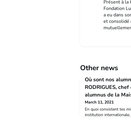
Présent à la 
Fondation Lu
a eu dans son
et consolidé
mutuellemen
Other news
Où sont nos alumn
RODRIGUES, chef d
alumnus de la Mai
March 11, 2021
En quoi consistent tes mi
institution international
la volonté du Gouverneme
l’Union européenne. Il a p