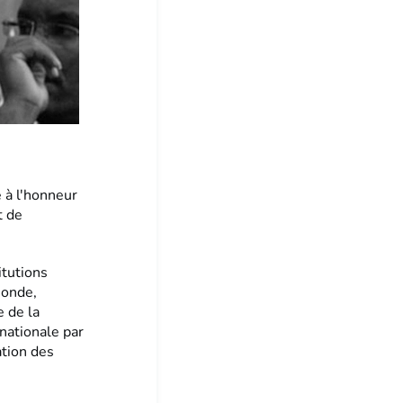
 à l'honneur
t de
itutions
Monde,
e de la
nationale par
ation des