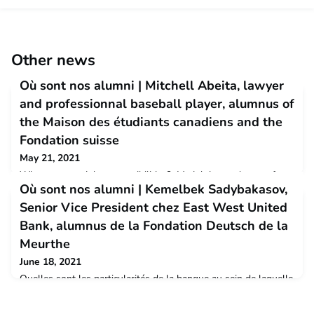
Other news
Où sont nos alumni | Mitchell Abeita, lawyer
and professionnal baseball player, alumnus of
the Maison des étudiants canadiens and the
Fondation suisse
May 21, 2021
What are your job responsibilities? My job is to advocate for
Où sont nos alumni | Kemelbek Sadybakasov,
the rights of injured individuals. After experiencing a traumatic
injury that derailed my professional baseball career, I decided
Senior Vice President chez East West United
to attend law school to become a lawyer. What are you
Bank, alumnus de la Fondation Deutsch de la
passionate about? I'm passionate about my work ethic among
other things. If I want to accomplish something it usually
Meurthe
takes 10,000 hours to get good at
June 18, 2021
Quelles sont les particularités de la banque au sein de laquelle
tu travailles ?Ma banque fait partie d'un des plus grands
conglomérats de Russie (Sistema) et est active dans le