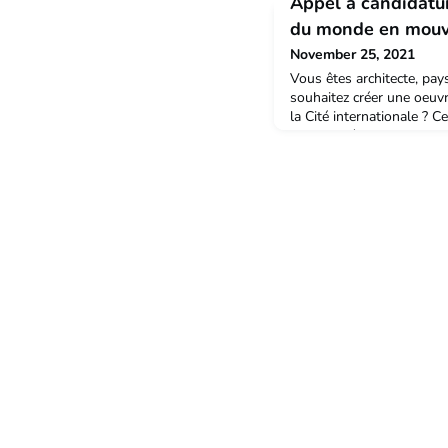
Appel à candidature
du monde en mou
November 25, 2021
Vous êtes architecte, pay
souhaitez créer une oeuv
la Cité internationale ? C
s'adresse à vous, que vo
professionnel. La Cité int
Paris, avec le soutien du
Dépôts, organise la 5e éd
de jardins éphémères in s