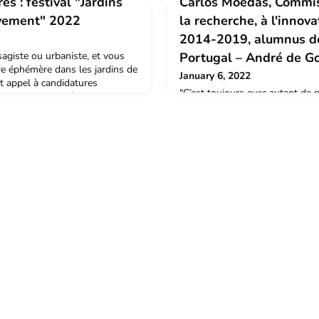
s : festival "Jardins
Carlos Moedas, Commis
vement" 2022
la recherche, à l'innova
2014-2019, alumnus de
sagiste ou urbaniste, et vous
Portugal – André de G
re éphémère dans les jardins de
January 6, 2022
et appel à candidatures
"C’est toujours avec autant de p
us soyez encore étudiant ou
reviens à la Cité. La Cité a chang
ernationale universitaire de
appris à être européen. "
 mécénat de la Caisse des
ition du concours de création
i