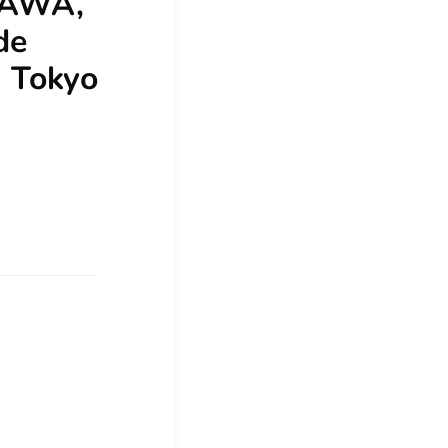
KAWA,
de
u Tokyo