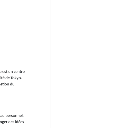
e est un centre
sité de Tokyo.
estion du
eau personnel.
anger des idées