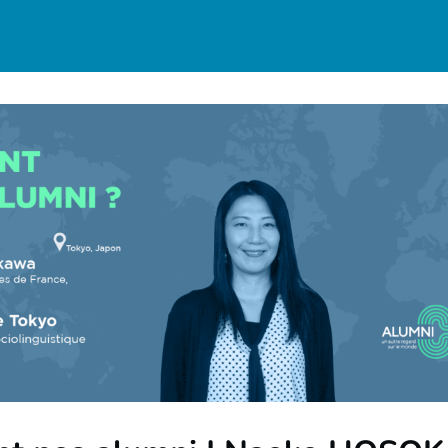
munauté
Actualités
Réseaux
Annuaire
ières
Avantages