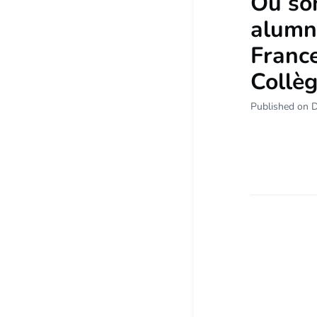
Où so
alumn
France
Collèg
Published on 