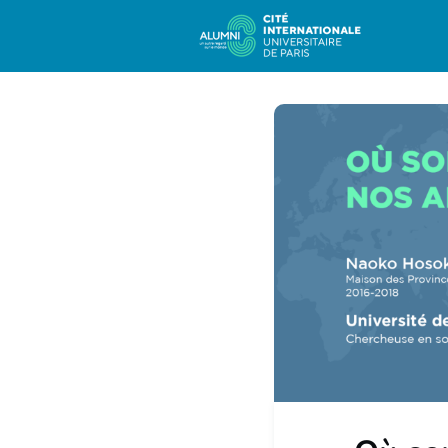
Com
Carr