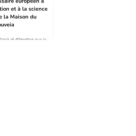
saire européen à
tion et à la science
 la Maison du
ouveia
laisir et d’émotion que je
é ma vie, c’est ici que j’ai