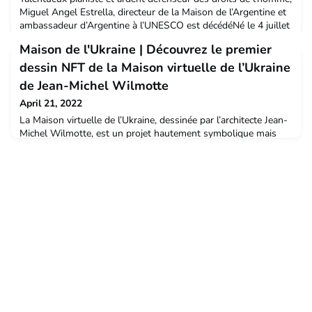
Miguel Angel Estrella, directeur de la Maison de l’Argentine et
ambassadeur d’Argentine à l’UNESCO est décédéNé le 4 juillet
1940 à Tucuman au nord de l’Argentine, d’un père poète fils de
Maison de l'Ukraine | Découvrez le premier
paysans libanais émigrés en Bolivie et d’une mère institutrice
argentine d’ascendance amérindienne métissée, Miguel Angel
dessin NFT de la Maison virtuelle de l’Ukraine
Estrella se découvre une pa
de Jean-Michel Wilmotte
April 21, 2022
La Maison virtuelle de l’Ukraine, dessinée par l’architecte Jean-
Michel Wilmotte, est un projet hautement symbolique mais
ancré dans la réalité. Il vise à accueillir des étudiants,
chercheurs et universitaires touchés par la guerre en leur
offrant un logement au sein des 43 maisons du campus, en les
accompagnant (soutien financier, social, psychologique,
médical et linguistique) et en préservant l