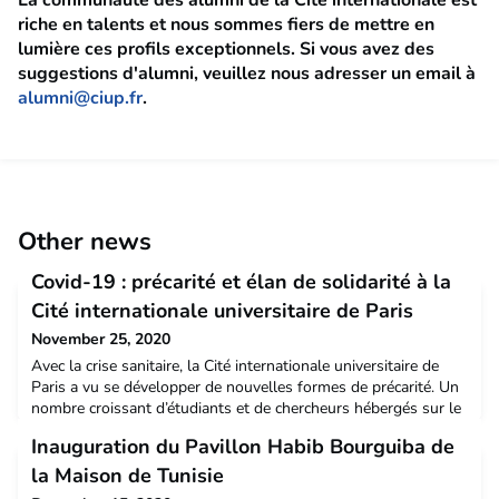
La communauté des alumni de la Cité internationale est
riche en talents et nous sommes fiers de mettre en
lumière ces profils exceptionnels. Si vous avez des
suggestions d'alumni, veuillez nous adresser un email à
alumni@ciup.fr
.
Other news
Covid-19 : précarité et élan de solidarité à la
Cité internationale universitaire de Paris
November 25, 2020
Avec la crise sanitaire, la Cité internationale universitaire de
Paris a vu se développer de nouvelles formes de précarité. Un
nombre croissant d’étudiants et de chercheurs hébergés sur le
campus sont particulièrement touchés par la crise économique
Inauguration du Pavillon Habib Bourguiba de
et sociale due à l’épidémie de Covid-19 qui se poursuit. Face à
cette précarisation et ces situations d’urgence, la Cité
la Maison de Tunisie
internationale a multiplié le