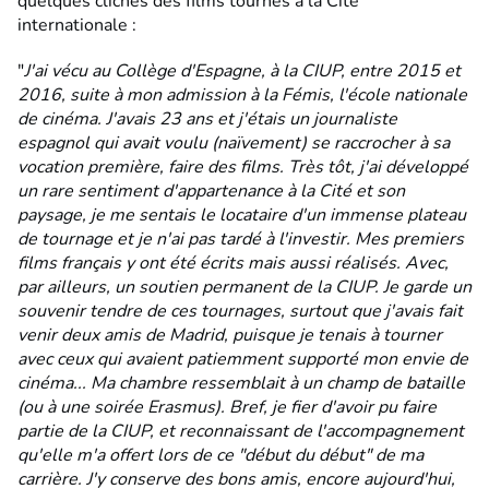
quelques clichés des films tournés à la Cité
internationale :
"
J'ai vécu au Collège d'Espagne, à la CIUP, entre 2015 et
2016, suite à mon admission à la Fémis, l'école nationale
de cinéma. J'avais 23 ans et j'étais un journaliste
espagnol qui avait voulu (naïvement) se raccrocher à sa
vocation première, faire des films. Très tôt, j'ai développé
un rare sentiment d'appartenance à la Cité et son
paysage, je me sentais le locataire d'un immense plateau
de tournage et je n'ai pas tardé à l'investir. Mes premiers
films français y ont été écrits mais aussi réalisés. Avec,
par ailleurs, un soutien permanent de la CIUP. Je garde un
souvenir tendre de ces tournages, surtout que j'avais fait
venir deux amis de Madrid, puisque je tenais à tourner
avec ceux qui avaient patiemment supporté mon envie de
cinéma... Ma chambre ressemblait à un champ de bataille
(ou à une soirée Erasmus). Bref, je fier d'avoir pu faire
partie de la CIUP, et reconnaissant de l'accompagnement
qu'elle m'a offert lors de ce "début du début" de ma
carrière. J'y conserve des bons amis, encore aujourd'hui,