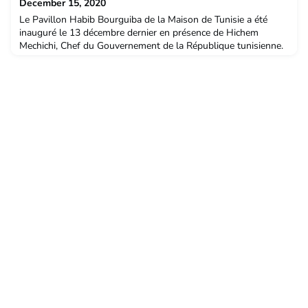
December 15, 2020
Le Pavillon Habib Bourguiba de la Maison de Tunisie a été
inauguré le 13 décembre dernier en présence de Hichem
Mechichi, Chef du Gouvernement de la République tunisienne.
Avec ses 198 logements, un auditorium de 250 places et un
salon de thé, ce pavillon permet de doubler l’offre de
logements pour les étudiants et les chercheurs tunisiens. Ce
projet est le fruit de la volonté unanime de la Tunisi